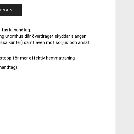
ORGEN
 fasta handtag.
ing utomhus där överdraget skyddar slangen
vassa kanter) samt även mot solljus och annat
rstopp för mer effektiv hemmaträning.
 handtag)