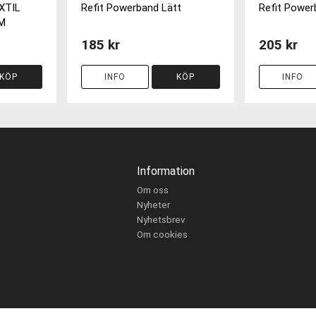
XTIL
Refit Powerband Lätt
Refit Powe
M
185 kr
205 kr
KÖP
INFO
KÖP
INFO
Information
Om oss
Nyheter
Nyhetsbrev
Om cookies