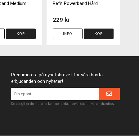
rband Medium
Refit Powerband Hård
229 kr
KÖP
INFO
KÖP
Prenumerera på nyhetsbrevet för våra bästa
erbjudanden och nyheter!
De uppgifter du matar in kommer endast användas till våra nyhetsbrev.