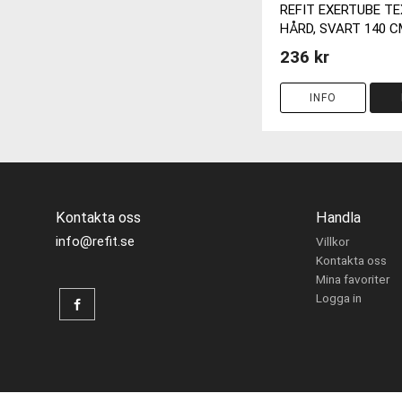
REFIT EXERTUBE TE
HÅRD, SVART 140 C
236 kr
INFO
Kontakta oss
Handla
info@refit.se
Villkor
Kontakta oss
Mina favoriter
Logga in