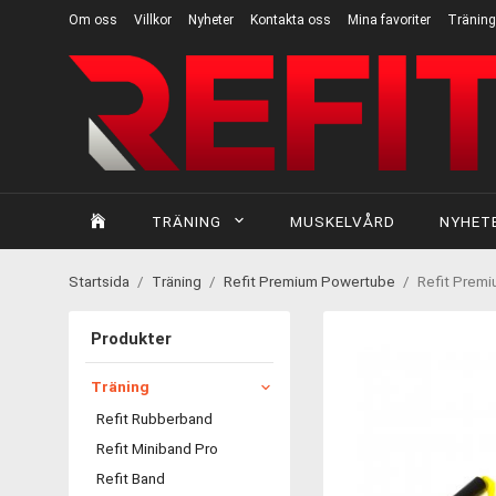
Om oss
Villkor
Nyheter
Kontakta oss
Mina favoriter
Träning
TRÄNING
MUSKELVÅRD
NYHET
Startsida
/
Träning
/
Refit Premium Powertube
/
Refit Prem
Produkter
Träning
Refit Rubberband
Refit Miniband Pro
Refit Band