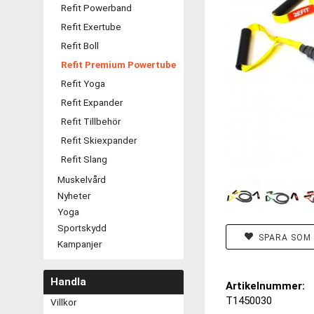
Refit Powerband
Refit Exertube
Refit Boll
Refit Premium Powertube
Refit Yoga
Refit Expander
Refit Tillbehör
Refit Skiexpander
Refit Slang
Muskelvård
Nyheter
Yoga
Sportskydd
SPARA SOM 
Kampanjer
Handla
Artikelnummer:
T1450030
Villkor