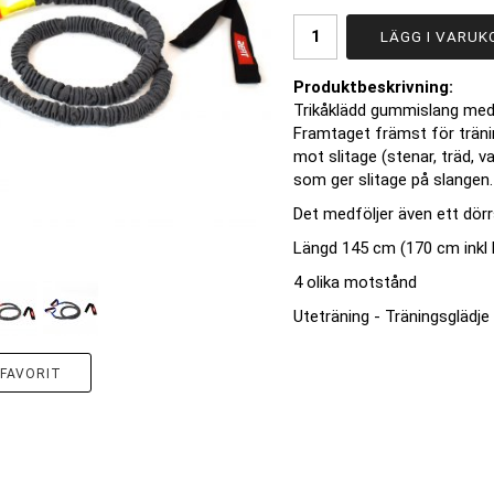
LÄGG I VARUK
Produktbeskrivning:
Trikåklädd gummislang med
Framtaget främst för trän
mot slitage (stenar, träd, 
som ger slitage på slangen.
Det medföljer även ett dör
Längd 145 cm (170 cm inkl
4 olika motstånd
Uteträning - Träningsglädje
FAVORIT