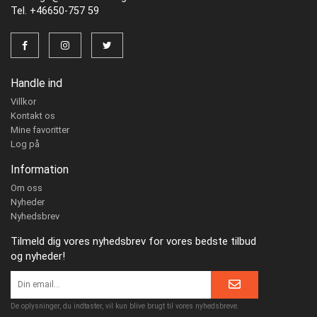
Tel. +46650-757 59
Handle ind
Villkor
Kontakt os
Mine favoritter
Log på
Information
Om oss
Nyheder
Nyhedsbrev
Tilmeld dig vores nyhedsbrev for vores bedste tilbud
og nyheder!
De oplysninger, du indtaster, vil kun blive brugt til vores nyhedsbreve.