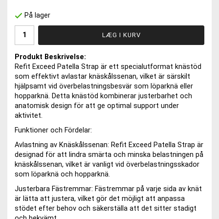
På lager
LÆG I KURV
Produkt Beskrivelse:
Refit Exceed Patella Strap är ett specialutformat knästöd
som effektivt avlastar knäskålssenan, vilket är särskilt
hjälpsamt vid överbelastningsbesvär som löparknä eller
hopparknä. Detta knästöd kombinerar justerbarhet och
anatomisk design för att ge optimal support under
aktivitet.
Funktioner och Fördelar:
Avlastning av Knäskålssenan: Refit Exceed Patella Strap är
designad för att lindra smärta och minska belastningen på
knäskålssenan, vilket är vanligt vid överbelastningsskador
som löparknä och hopparknä.
Justerbara Fästremmar: Fästremmar på varje sida av knät
är lätta att justera, vilket gör det möjligt att anpassa
stödet efter behov och säkerställa att det sitter stadigt
och bekvämt.