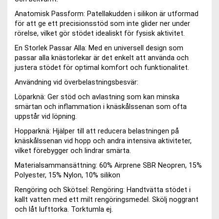
Anatomisk Passform: Patellakudden i silikon är utformad
för att ge ett precisionsstöd som inte glider ner under
rörelse, vilket gör stödet idealiskt för fysisk aktivitet.
En Storlek Passar Alla: Med en universell design som
passar alla knästorlekar är det enkelt att använda och
justera stödet för optimal komfort och funktionalitet.
Användning vid överbelastningsbesvär:
Löparknä: Ger stöd och avlastning som kan minska
smärtan och inflammation i knäskålssenan som ofta
uppstår vid löpning.
Hopparknä: Hjälper till att reducera belastningen på
knäskålssenan vid hopp och andra intensiva aktiviteter,
vilket förebygger och lindrar smärta.
Materialsammansättning: 60% Airprene SBR Neopren, 15%
Polyester, 15% Nylon, 10% silikon
Rengöring och Skötsel: Rengöring: Handtvätta stödet i
kallt vatten med ett milt rengöringsmedel. Skölj noggrant
och låt lufttorka. Torktumla ej.