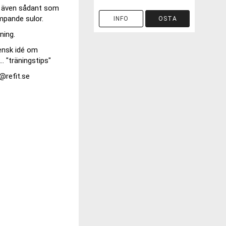
n även sådant som
ämpande sulor.
INFO
OSTA
ning.
vensk idé om
. "träningstips"
@refit.se