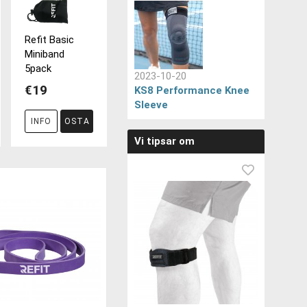
Refit Basic
Miniband
5pack
2023-10-20
€19
KS8 Performance Knee
Sleeve
INFO
OSTA
Vi tipsar om