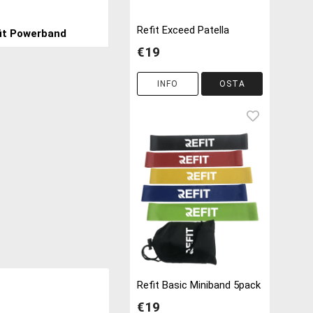
Refit Exceed Patella
it Powerband
€19
INFO
OSTA
Refit Basic Miniband 5pack
€19