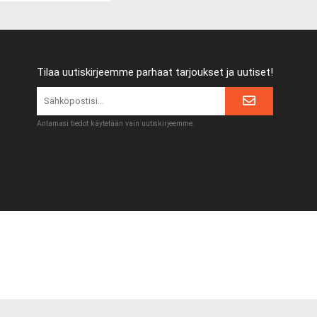
Tilaa uutiskirjeemme parhaat tarjoukset ja uutiset!
Antamasi tiedot käytetään vain uutiskirjeemme.