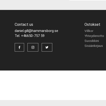
Contact us
Ostokset
daniel.gill@hammarsborg.se
Villkor
Tel. +46650-757 59
Yhteydenotto
Suosikkini
Sisäänkirjaus