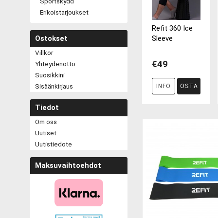
Sportskydd
Erikoistarjoukset
Refit 360 Ice
Ostokset
Sleeve
Villkor
€49
Yhteydenotto
Suosikkini
Sisäänkirjaus
INFO
OSTA
Tiedot
Om oss
Uutiset
Uutistiedote
Maksuvaihtoehdot