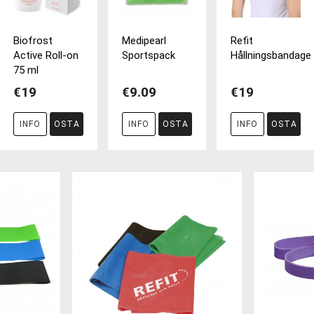
Biofrost
Medipearl
Refit
Active Roll-on
Sportspack
Hållningsbandage
75 ml
€19
€9.09
€19
INFO
OSTA
INFO
OSTA
INFO
OSTA