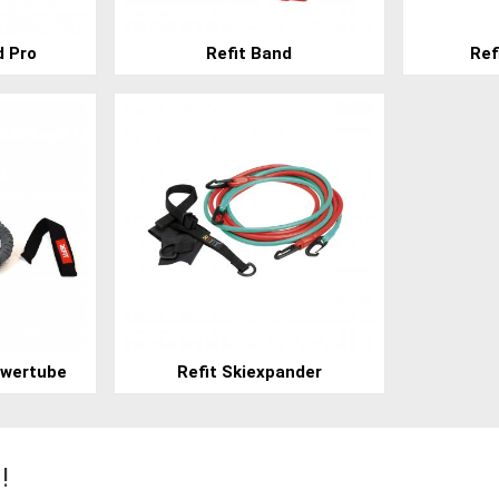
d Pro
Refit Band
Ref
owertube
Refit Skiexpander
!