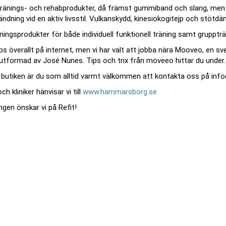
 tränings- och rehabprodukter, då främst gummiband och slang, me
ndning vid en aktiv livsstil. Vulkanskydd, kinesiokogitejp och stötd
ningsprodukter för både individuell funktionell träning samt gruppträ
ips överallt på internet, men vi har valt att jobba nära Mooveo, en s
 utformad av José Nunes. Tips och trix från moveeo hittar du under...
g butiken är du som alltid varmt välkommen att kontakta oss på info
ch kliniker hänvisar vi till
www.hammarsborg.se
ingen önskar vi på Refit!