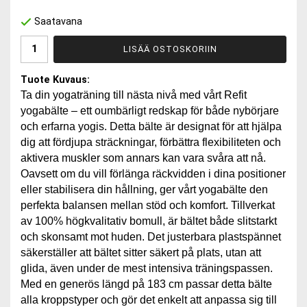
Saatavana
LISÄÄ OSTOSKORIIN
Tuote Kuvaus:
Ta din yogaträning till nästa nivå med vårt Refit
yogabälte – ett oumbärligt redskap för både nybörjare
och erfarna yogis. Detta bälte är designat för att hjälpa
dig att fördjupa sträckningar, förbättra flexibiliteten och
aktivera muskler som annars kan vara svåra att nå.
Oavsett om du vill förlänga räckvidden i dina positioner
eller stabilisera din hållning, ger vårt yogabälte den
perfekta balansen mellan stöd och komfort. Tillverkat
av 100% högkvalitativ bomull, är bältet både slitstarkt
och skonsamt mot huden. Det justerbara plastspännet
säkerställer att bältet sitter säkert på plats, utan att
glida, även under de mest intensiva träningspassen.
Med en generös längd på 183 cm passar detta bälte
alla kroppstyper och gör det enkelt att anpassa sig till