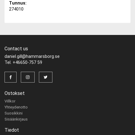
Tunnus:
274010
Contact us
daniel.gill@hammarsborg.se
Tel. +46650-757 59
Ostokset
Villkor
Yhteydenotto
Suosikkini
Sisäänkirjaus
Tiedot