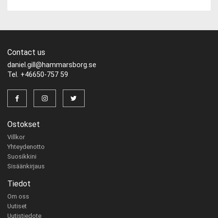
Contact us
daniel.gill@hammarsborg.se
Tel. +46650-757 59
Ostokset
Villkor
Yhteydenotto
Suosikkini
Sisäänkirjaus
Tiedot
Om oss
Uutiset
Uutistiedote