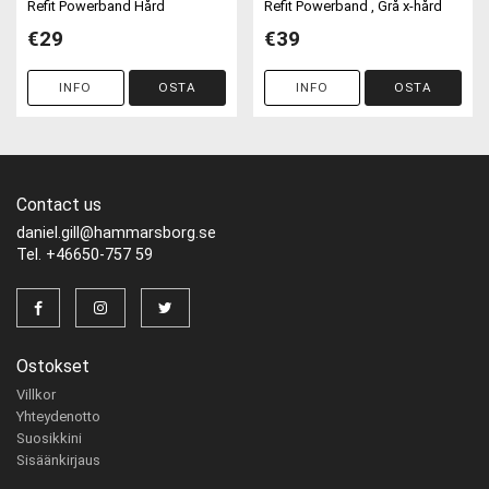
Refit Powerband Hård
Refit Powerband , Grå x-hård
€29
€39
INFO
OSTA
INFO
OSTA
Contact us
daniel.gill@hammarsborg.se
Tel. +46650-757 59
Ostokset
Villkor
Yhteydenotto
Suosikkini
Sisäänkirjaus