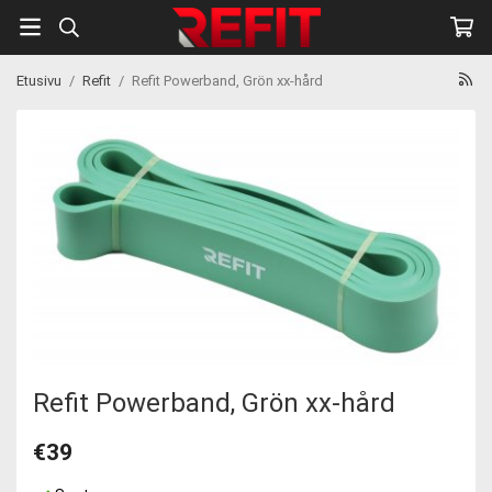
Etusivu
/
Refit
/
Refit Powerband, Grön xx-hård
Refit Powerband, Grön xx-hård
€39