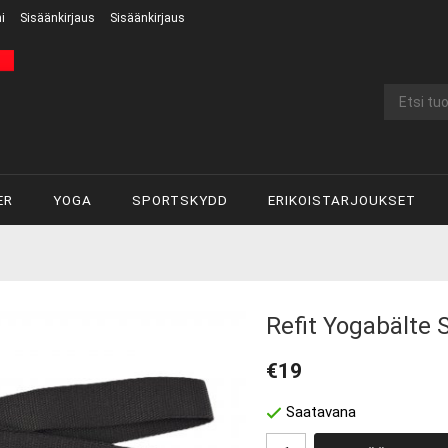
i
Sisäänkirjaus
Sisäänkirjaus
ER
YOGA
SPORTSKYDD
ERIKOISTARJOUKSET
Refit Yogabälte 
€19
Saatavana