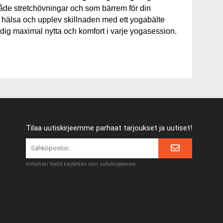
åde stretchövningar och som bärrem för din
n hälsa och upplev skillnaden med ett yogabälte
 dig maximal nytta och komfort i varje yogasession.
Tilaa uutiskirjeemme parhaat tarjoukset ja uutiset!
Antamasi tiedot käytetään vain uutiskirjeemme.