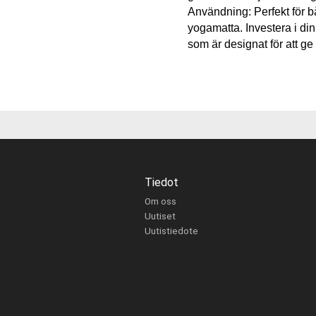
Användning: Perfekt för b
yogamatta. Investera i di
som är designat för att ge
Tiedot
Om oss
Uutiset
Uutistiedote