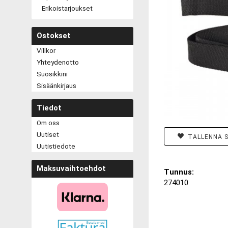
Erikoistarjoukset
Ostokset
Villkor
Yhteydenotto
Suosikkini
Sisäänkirjaus
Tiedot
Om oss
Uutiset
TALLENNA S
Uutistiedote
Maksuvaihtoehdot
Tunnus:
274010