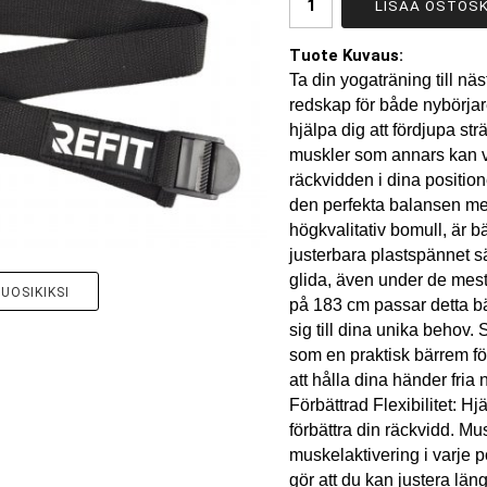
LISÄÄ OSTOSK
Tuote Kuvaus:
Ta din yogaträning till nä
redskap för både nybörjare
hjälpa dig att fördjupa str
muskler som annars kan va
räckvidden i dina positione
den perfekta balansen mel
högkvalitativ bomull, är b
justerbara plastspännet säk
glida, även under de mes
UOSIKIKSI
på 183 cm passar detta bä
sig till dina unika behov
som en praktisk bärrem för
att hålla dina händer fria
Förbättrad Flexibilitet: Hj
förbättra din räckvidd. Mu
muskelaktivering i varje 
gör att du kan justera län