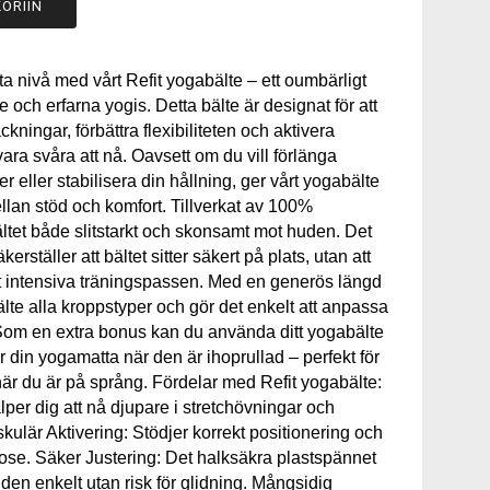
ORIIN
sta nivå med vårt Refit yogabälte – ett oumbärligt
 och erfarna yogis. Detta bälte är designat för att
äckningar, förbättra flexibiliteten och aktivera
ra svåra att nå. Oavsett om du vill förlänga
r eller stabilisera din hållning, ger vårt yogabälte
lan stöd och komfort. Tillverkat av 100%
ältet både slitstarkt och skonsamt mot huden. Det
erställer att bältet sitter säkert på plats, utan att
t intensiva träningspassen. Med en generös längd
lte alla kroppstyper och gör det enkelt att anpassa
. Som en extra bonus kan du använda ditt yogabälte
 din yogamatta när den är ihoprullad – perfekt för
 när du är på språng. Fördelar med Refit yogabälte:
älper dig att nå djupare i stretchövningar och
skulär Aktivering: Stödjer korrekt positionering och
pose. Säker Justering: Det halksäkra plastspännet
gden enkelt utan risk för glidning. Mångsidig