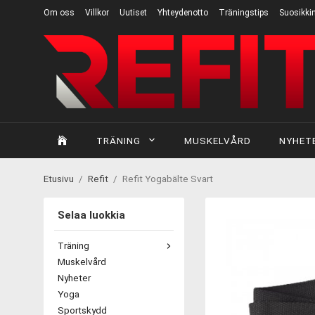
Om oss
Villkor
Uutiset
Yhteydenotto
Träningstips
Suosikkin
TRÄNING
MUSKELVÅRD
NYHET
Etusivu
/
Refit
/
Refit Yogabälte Svart
Selaa luokkia
Träning
Muskelvård
Nyheter
Yoga
Sportskydd