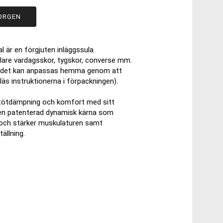
ORGEN
 är en förgjuten inläggssula
alare vardagsskor, tygskor, converse mm.
ödet kan anpassas hemma genom att
läs instruktionerna i förpackningen).
stötdämpning och komfort med sitt
 en patenterad dynamisk kärna som
r och stärker muskulaturen samt
ällning.