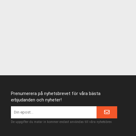
Prenumerera på nyhetsbrevet för våra bästa
erbjudanden och nyheter!
De uppgifter du matar in kommer endast användas till våra nyhetsbrev.