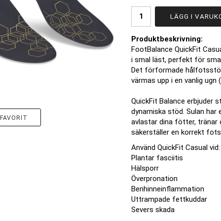
LÄGG I VARUK
Produktbeskrivning:
FootBalance QuickFit Casual
i smal läst, perfekt för sm
Det förformade hålfotsst
värmas upp i en vanlig ugn (
QuickFit Balance erbjuder 
dynamiska stöd. Sulan har
FAVORIT
avlastar dina fötter, träna
säkerställer en korrekt fotst
Använd QuickFit Casual vid:
Plantar fasciitis
Hälsporr
Överpronation
Benhinneinflammation
Uttrampade fettkuddar
Severs skada