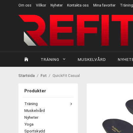
Om oss
Villkor
Nyheter
Kontakta oss
Mina favoriter
Träning
TRÄNING
MUSKELVÅRD
NYHET
Startsida
/
Fot
/
QuickFit Casual
Produkter
Träning
Muskelvård
Nyheter
Yoga
Sportskydd