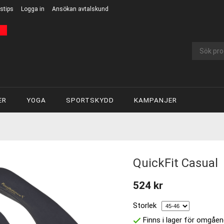
stips
Logga in
Ansökan avtalskund
ER
YOGA
SPORTSKYDD
KAMPANJER
QuickFit Casual
524 kr
Storlek
Finns i lager för omgåen