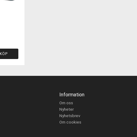
KÖP
Information
Om oss
Nyheter
Nyhetsbrev
Om cookies