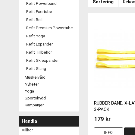
Sortering
Refit Powerband
Refit Exertube
Refit Boll
Refit Premium Powertube
Refit Yoga
Refit Expander
Refit Tillbehör
Refit Skiexpander
Refit Slang
Muskelvård
Nyheter
Yoga
Sportskydd
RUBBER BAND, X-LÄT
Kampanjer
3-PACK
179 kr
Handla
Villkor
INFO