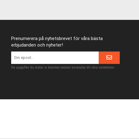
Prenumerera på nyhetsbrevet för våra bästa
erbjudanden och nyheter!
De uppgifter du matar in kommer endast användas till våra nyhetsbrev.