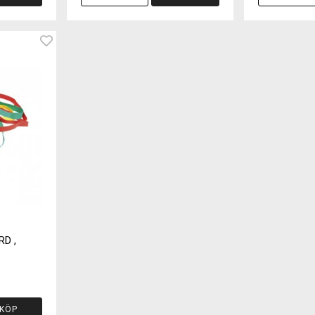
D ,
KÖP