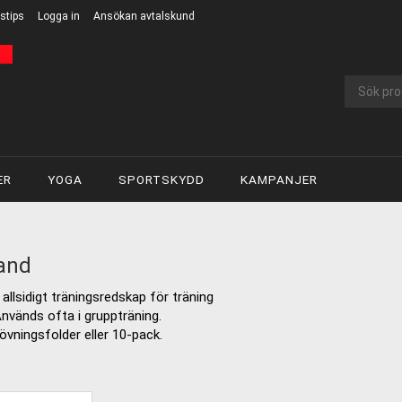
stips
Logga in
Ansökan avtalskund
ER
YOGA
SPORTSKYDD
KAMPANJER
and
allsidigt träningsredskap för träning
Används ofta i gruppträning.
vningsfolder eller 10-pack.