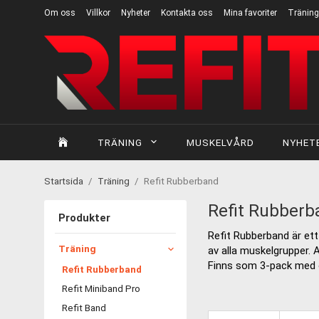
Om oss
Villkor
Nyheter
Kontakta oss
Mina favoriter
Träning
TRÄNING
MUSKELVÅRD
NYHET
Startsida
/
Träning
/
Refit Rubberband
Refit Rubberb
Produkter
Refit Rubberband är ett 
Träning
av alla muskelgrupper. 
Finns som 3-pack med ö
Refit Rubberband
Refit Miniband Pro
Refit Band