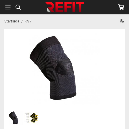
Startsida
/
KS7