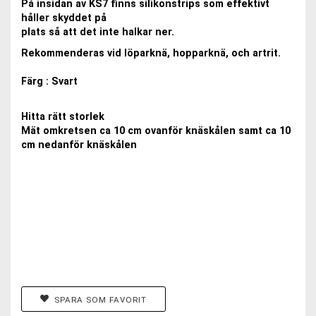
På insidan av KS7 finns silikonstrips som effektivt
håller skyddet på
plats så att det inte halkar ner.
Rekommenderas vid löparknä, hopparknä, och artrit.
Färg : Svart
Hitta rätt storlek
Mät omkretsen ca 10 cm ovanför knäskålen samt ca 10
cm nedanför knäskålen
SPARA SOM FAVORIT