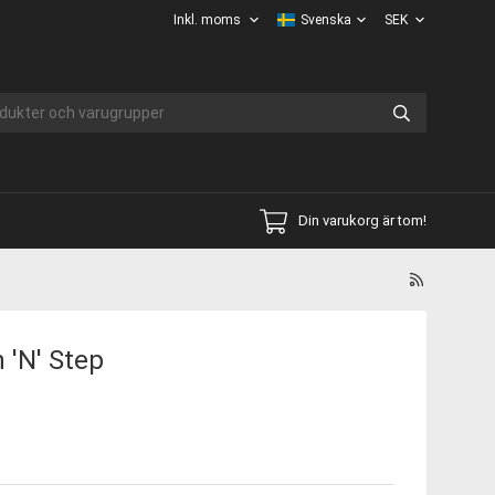
Din varukorg är tom!
 'N' Step