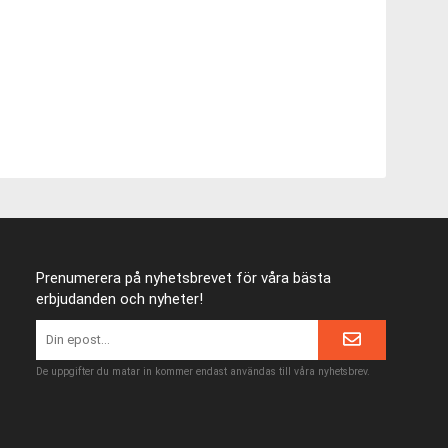
Prenumerera på nyhetsbrevet för våra bästa
erbjudanden och nyheter!
De uppgifter du matar in kommer endast användas till våra nyhetsbrev.