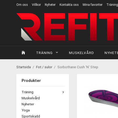
Om oss
Villkor
Nyheter
Kontakta oss
Mina favoriter
Träning
TRÄNING
MUSKELVÅRD
NYHET
Startsida
/
Fot / sulor
/
Sorbothane Cush 'N' Step
Produkter
Träning
Muskelvård
Nyheter
Yoga
Sportskydd