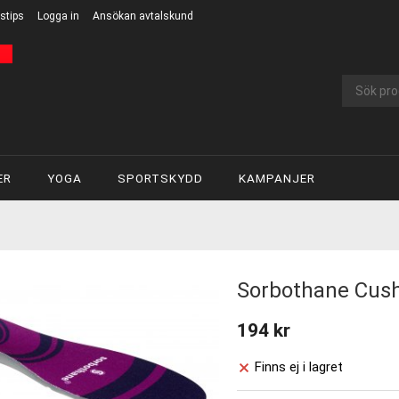
stips
Logga in
Ansökan avtalskund
ER
YOGA
SPORTSKYDD
KAMPANJER
Sorbothane Cush
194 kr
Finns ej i lagret