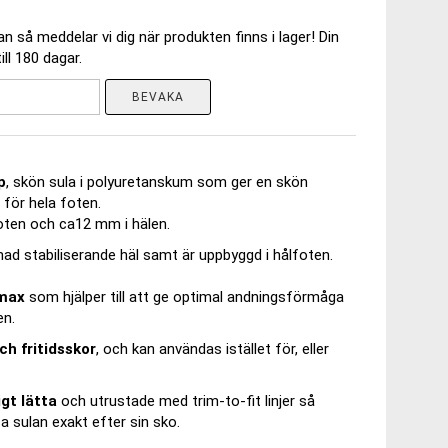
 så meddelar vi dig när produkten finns i lager! Din
ll 180 dagar.
BEVAKA
p
, skön sula i polyuretanskum som ger en skön
för hela foten.
oten och ca12 mm i hälen.
ad stabiliserande häl samt är uppbyggd i hålfoten.
lmax
som hjälper till att ge optimal andningsförmåga
en.
ch fritidsskor
, och kan användas istället för, eller
gt lätta
och utrustade med trim-to-fit linjer så
a sulan exakt efter sin sko.