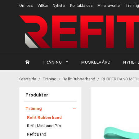
Om oss
Villkor
Nyheter
Kontakta oss
Mina favoriter
Träning
TRÄNING
MUSKELVÅRD
NYHET
Startsida
/
Träning
/
Refit Rubberband
/
RUBBER BAND MEDI
Produkter
Träning
Refit Rubberband
Refit Miniband Pro
Refit Band