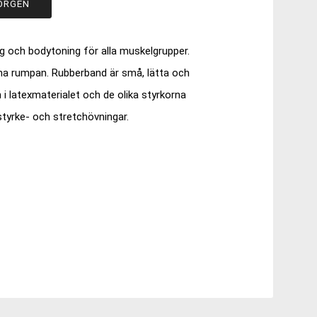
ORGEN
g och bodytoning för alla muskelgrupper.
äna rumpan. Rubberband är små, lätta och
en i latexmaterialet och de olika styrkorna
a styrke- och stretchövningar.