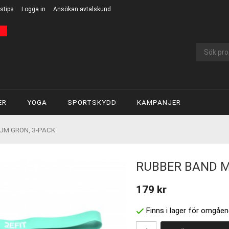
stips
Logga in
Ansökan avtalskund
ER
YOGA
SPORTSKYDD
KAMPANJER
UM GRÖN, 3-PACK
RUBBER BAND M
179 kr
Finns i lager för omgåen