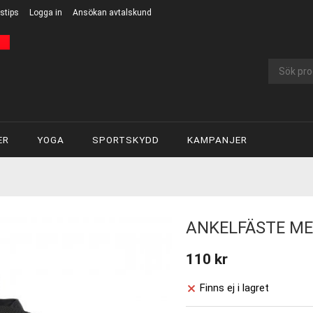
stips
Logga in
Ansökan avtalskund
ER
YOGA
SPORTSKYDD
KAMPANJER
ANKELFÄSTE ME
110 kr
Finns ej i lagret