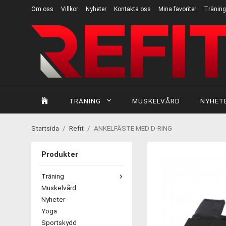
Om oss
Villkor
Nyheter
Kontakta oss
Mina favoriter
Träning
TRÄNING
MUSKELVÅRD
NYHET
Startsida
/
Refit
/
ANKELFÄSTE MED D-RING
Produkter
Träning
Muskelvård
Nyheter
Yoga
Sportskydd