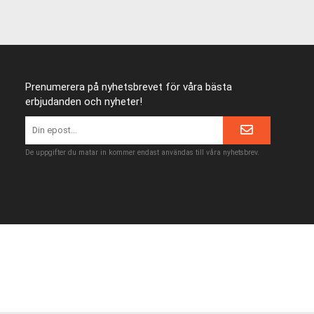
Prenumerera på nyhetsbrevet för våra bästa
erbjudanden och nyheter!
De uppgifter du matar in kommer endast användas till våra nyhetsbrev.